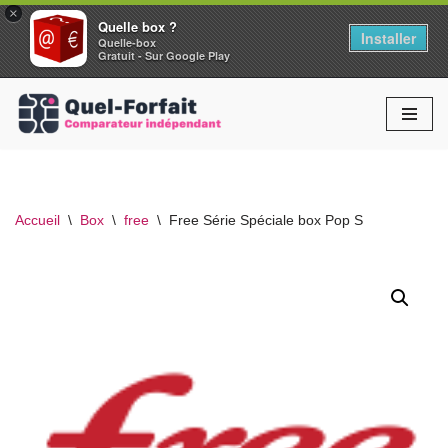
×
Quelle box ?
Installer
Quelle-box
Gratuit - Sur Google Play
Aller
au
contenu
Accueil
\
Box
\
free
\
Free Série Spéciale box Pop S