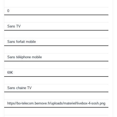
Chaines TV inclues
0
Télévision
Sans TV
Avec forfait mobile
Sans forfait mobile
Avec téléphone mobile
Sans téléphone mobile
Frais de résiliation
69€
Nombre de chaines TV
Sans chaine TV
La Box
https//bo-telecom.bemove.fr/uploads/materiel/livebox-4-sosh.png
Type de WIFI