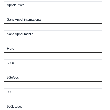
Appels fixes
Appels vers international
Sans Appel international
Appels vers mobiles
Sans Appel mobile
Type de Data
Fibre
Débit descendant (Mo)
5000
Débit descendant
5Go/sec
Débit montant (Mo)
900
Débit montant
900Mo/sec