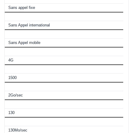
Sans appel fixe
Appels vers international
Sans Appel international
Appels vers mobiles
Sans Appel mobile
Type de Data
4G
Débit descendant (Mo)
1500
Débit descendant
2Go/sec
Débit montant (Mo)
130
Débit montant
130Mo/sec