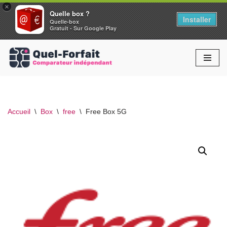
×
Quelle box ?
Installer
Quelle-box
Gratuit - Sur Google Play
Aller
au
contenu
Accueil
\
Box
\
free
\
Free Box 5G