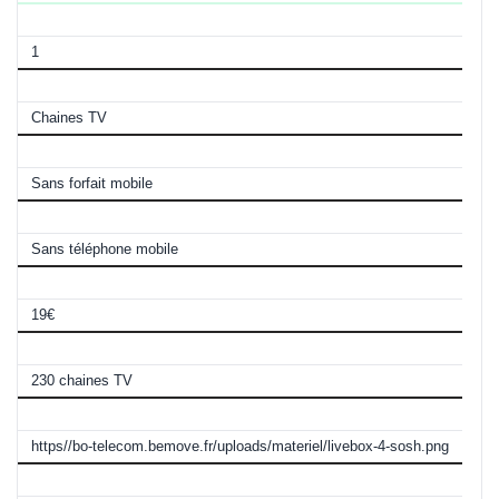
Chaines TV inclues
1
Télévision
Chaines TV
Avec forfait mobile
Sans forfait mobile
Avec téléphone mobile
Sans téléphone mobile
Frais de résiliation
19€
Nombre de chaines TV
230 chaines TV
La Box
https//bo-telecom.bemove.fr/uploads/materiel/livebox-4-sosh.png
Type de WIFI